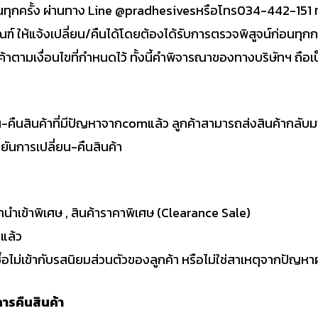
กครั้ง ผ่านทาง Line @pradhesivesหรือโทร034-442-151 ทุกว
ณฑ์ ให้แจ้งเปลี่ยน/คืนได้โดยต้องได้รับการตรวจพิสูจน์ก่อนทุก
้าตามเงื่อนไขที่กำหนดไว้ ทั้งนี้คำพิจารณาของทางบริษัทฯ ถือเป็น
่ยน-คืนสินค้าที่มีปัญหาจากcomแล้ว ลูกค้าสามารถส่งสินค้ากลั
ันการเปลี่ยน-คืนสินค้า
านำเข้าพิเศษ , สินค้าราคาพิเศษ (Clearance Sale)
นแล้ว
่งซื้อไม่เข้ากับรสนิยมส่วนตัวของลูกค้า หรือไม่ใช่สาเหตุจากปัญห
ารคืนสินค้า