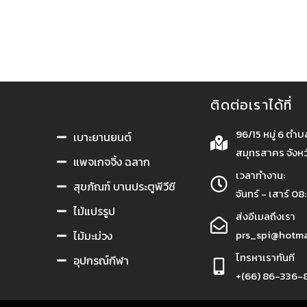
หกรรม
กาวยางอุตสาหกรรม
ติดต่อเราได้ที่
96/15 หมู่ 6 ตำ
เบาะยานยนต์
สมุทรสาคร จังห
แพจเกจจิ้ง ฉลาก
เวลาทำงาน:
สุขภัณฑ์ บานประตูพีวีซี
จันทร์ - เสาร์ 08
ไม้แปรรูป
ส่งอีเมลถึงเรา
prs_spi@hotma
ไม้มะม่วง
โทรหาเราทันที
อุปกรณ์กีฬา
+(66) 86-336-