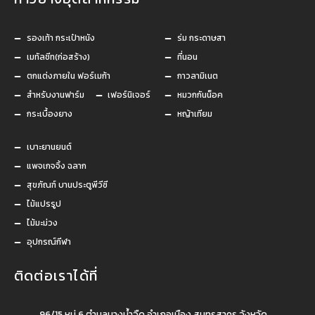
รองเท้า กระเป๋าหนัง
ร่ม กระดาษสา
เมทัลชีท(ก่อสร้าง)
ที่นอน
ตกแต่งภายใน ฟอร์เมก้า
กาวลามิเนต
สำหรับงานฟาร์ม
เฟอร์นิเจอร์
หมวกกันน็อค
กระเบื้องยาง
หญ้าเทียม
เบาะยานยนต์
แพจเกจจิ้ง ฉลาก
สุขภัณฑ์ บานประตูพีวีซี
ไม้แปรรูป
ไม้มะม่วง
อุปกรณ์กีฬา
ติดต่อเราได้ที่
96/15 หมู่ 6 ตำบลบางน้ำจืด อำเภอเมือง สมุทรสาคร จังหวัด