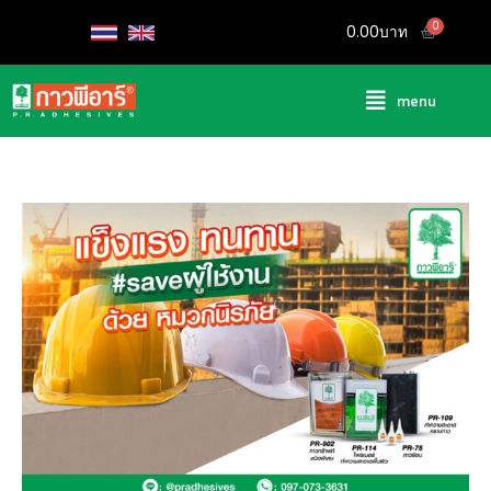
0.00
menu