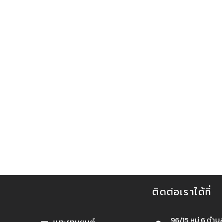
หกรรม
กาวยางอุตสาหกรรม
ติดต่อเราได้ที่
96/15 หมู่ 6 ตำ
เบาะยานยนต์