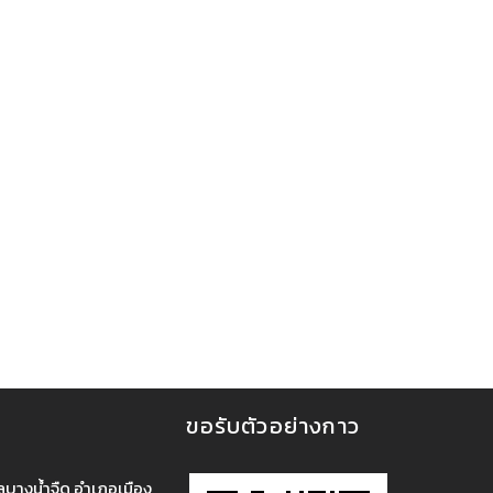
ขอรับตัวอย่างกาว
บลบางน้ำจืด อำเภอเมือง