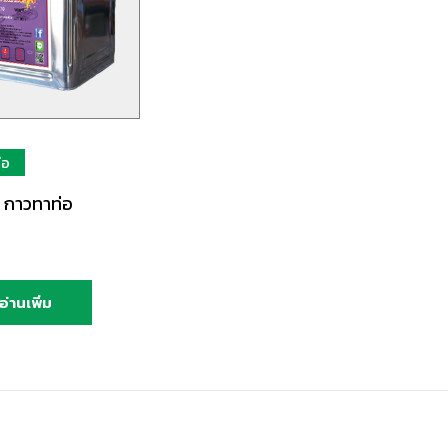
่อ
 กาวทาท่อ
อ่านเพิ่ม