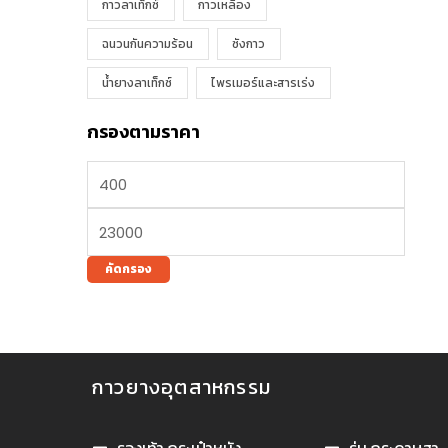
กาวลาเท็กซ์
กาวเหลือง
ฉนวนกันความร้อน
ซังกาว
น้ำยางลาเท็กซ์
ไพรเมอร์และสารเร่ง
กรองตามราคา
คัดกรอง
กาวยางอุตสาหกรรม
กาวยางอุตสา
รองเท้า กระเป๋าหนัง
ร่ม กระดาษสา