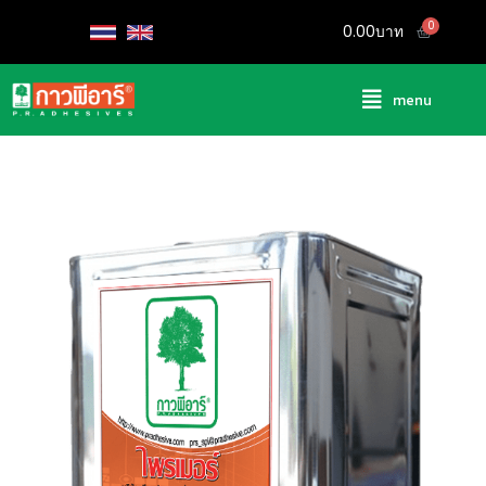
0.00
menu