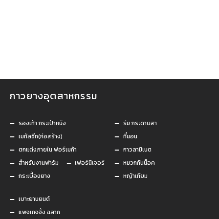
กาวยางอุตสาหกรรม
กาวยางอุตสาหกรรม
รองเท้า กระเป๋าหนัง
ร่ม กระดาษสา
เมทัลชีท(ก่อสร้าง)
ที่นอน
ตกแต่งภายใน ฟอร์เมก้า
กาวลามิเนต
สำหรับงานฟาร์ม
เฟอร์นิเจอร์
หมวกกันน็อค
กระเบื้องยาง
หญ้าเทียม
เบาะยานยนต์
แพจเกจจิ้ง ฉลาก