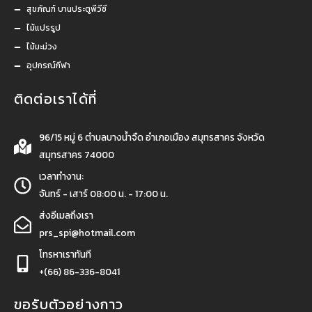
สุขภัณฑ์ บานประตูพีวีซี
ไม้แปรรูป
ไม้มะม่วง
อุปกรณ์กีฬา
ติดต่อเราได้ที่
96/15 หมู่ 6 ตำบลบางน้ำจืด อำเภอเมือง สมุทรสาคร จังหวัด
สมุทรสาคร 74000
เวลาทำงาน:
จันทร์ - เสาร์ 08:00 น. - 17:00 น.
ส่งอีเมลถึงเรา
prs_spi@hotmail.com
โทรหาเราทันที
+(66) 86-336-8041
ขอรับตัวอย่างกาว