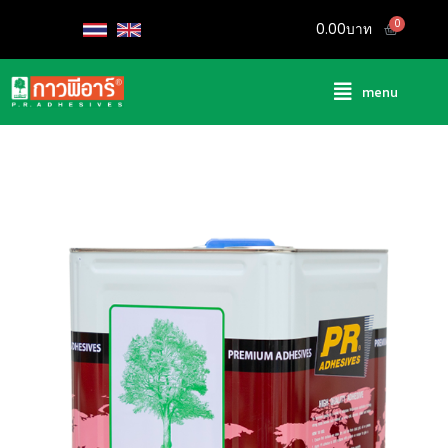
0.00
menu