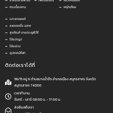
สำหรับงานฟาร์ม
เฟอร์นิเจอร์
หมวกกันน็อค
กระเบื้องยาง
หญ้าเทียม
เบาะยานยนต์
แพจเกจจิ้ง ฉลาก
สุขภัณฑ์ บานประตูพีวีซี
ไม้แปรรูป
ไม้มะม่วง
อุปกรณ์กีฬา
ติดต่อเราได้ที่
96/15 หมู่ 6 ตำบลบางน้ำจืด อำเภอเมือง สมุทรสาคร จังหวัด
สมุทรสาคร 74000
เวลาทำงาน:
จันทร์ - เสาร์ 08:00 น. - 17:00 น.
ส่งอีเมลถึงเรา