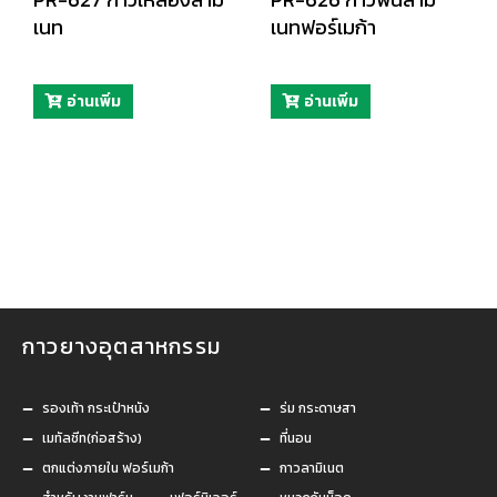
เนท
เนทฟอร์เมก้า
อ่านเพิ่ม
อ่านเพิ่ม
กาวยางอุตสาหกรรม
กาวยางอุตสาหกรรม
รองเท้า กระเป๋าหนัง
ร่ม กระดาษสา
เมทัลชีท(ก่อสร้าง)
ที่นอน
ตกแต่งภายใน ฟอร์เมก้า
กาวลามิเนต