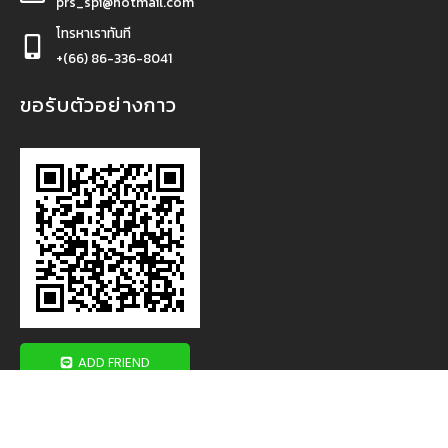
prs_spi@hotmail.com
โทรหาเราทันที
+(66) 86-336-8041
ขอรับตัวอย่างกาว
ADD FRIEND
นโยบายความเป็นส่วนตัว
|
นโยบายการเปลี่ยน – คืนสินค้า
|
นโยบายการจัดส่ง